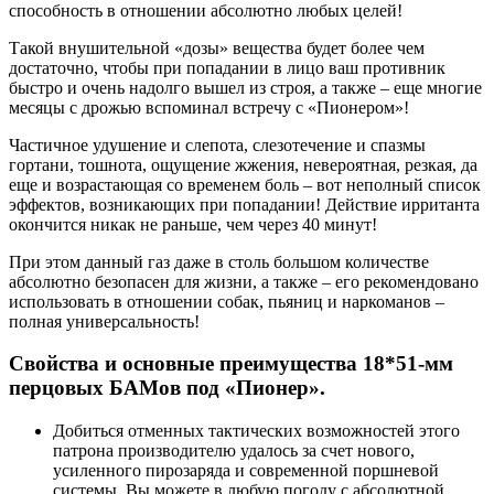
способность в отношении абсолютно любых целей!
Такой внушительной «дозы» вещества будет более чем
достаточно, чтобы при попадании в лицо ваш противник
быстро и очень надолго вышел из строя, а также – еще многие
месяцы с дрожью вспоминал встречу с «Пионером»!
Частичное удушение и слепота, слезотечение и спазмы
гортани, тошнота, ощущение жжения, невероятная, резкая, да
еще и возрастающая со временем боль – вот неполный список
эффектов, возникающих при попадании! Действие ирританта
окончится никак не раньше, чем через 40 минут!
При этом данный газ даже в столь большом количестве
абсолютно безопасен для жизни, а также – его рекомендовано
использовать в отношении собак, пьяниц и наркоманов –
полная универсальность!
Свойства и основные преимущества 18*51-мм
перцовых БАМов под «Пионер».
Добиться отменных тактических возможностей этого
патрона производителю удалось за счет нового,
усиленного пирозаряда и современной поршневой
системы. Вы можете в любую погоду с абсолютной