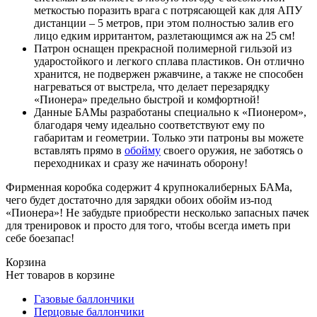
меткостью поразить врага с потрясающей как для АПУ
дистанции – 5 метров, при этом полностью залив его
лицо едким ирритантом, разлетающимся аж на 25 см!
Патрон оснащен прекрасной полимерной гильзой из
ударостойкого и легкого сплава пластиков. Он отлично
хранится, не подвержен ржавчине, а также не способен
нагреваться от выстрела, что делает перезарядку
«Пионера» предельно быстрой и комфортной!
Данные БАМы разработаны специально к «Пионером»,
благодаря чему идеально соответствуют ему по
габаритам и геометрии. Только эти патроны вы можете
вставлять прямо в
обойму
своего оружия, не заботясь о
переходниках и сразу же начинать оборону!
Фирменная коробка содержит 4 крупнокалиберных БАМа,
чего будет достаточно для зарядки обоих обойм из-под
«Пионера»! Не забудьте приобрести несколько запасных пачек
для тренировок и просто для того, чтобы всегда иметь при
себе боезапас!
Корзина
Нет товаров в корзине
Газовые баллончики
Перцовые баллончики