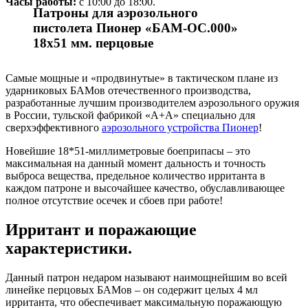
Часы работы:
с 10:00 до 18:00.
Патроны для аэрозольного
пистолета Пионер «БАМ-ОС.000»
18х51 мм. перцовые
САМОВЫВОЗ: г. Москва, Семёновский
переулок, 6.
Самые мощные и «продвинутые» в тактическом плане из
ударниковых БАМов отечественного производства,
разработанные лучшим производителем аэрозольного оружия
в России, тульской фабрикой «А+А» специально для
сверхэффективного
аэрозольного устройства Пионер
!
Новейшие 18*51-миллиметровые боеприпасы – это
максимальная на данный момент дальность и точность
выброса вещества, предельное количество ирританта в
каждом патроне и высочайшее качество, обуславливающее
полное отсутствие осечек и сбоев при работе!
Ирритант и поражающие
характеристики.
Данный патрон недаром называют наимощнейшим во всей
линейке перцовых БАМов – он содержит целых 4 мл
ирританта, что обеспечивает максимальную поражающую