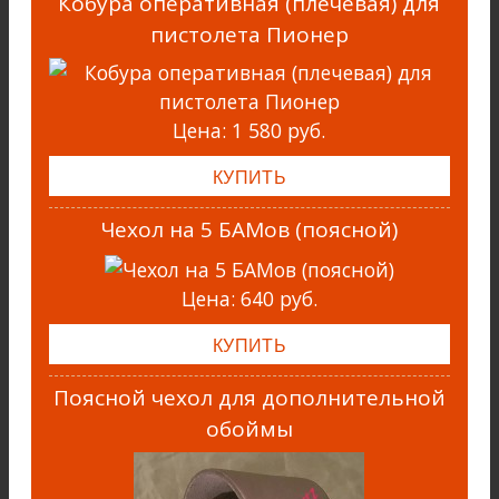
Кобура оперативная (плечевая) для
пистолета Пионер
Цена:
1 580 руб.
Чехол на 5 БАМов (поясной)
Цена:
640 руб.
Поясной чехол для дополнительной
обоймы