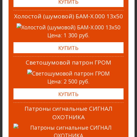
Холостой (шумовой) БАМ-Х.000 13х50
Цена:
1 300 руб.
Светошумовой патрон ГРОМ
Цена:
2 500 руб.
Патроны сигнальные СИГНАЛ
ОХОТНИКА