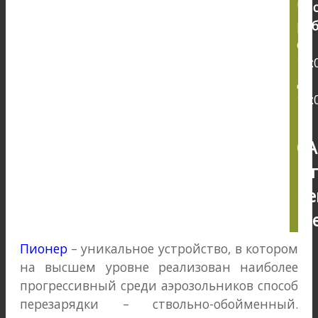
Ча
раб
с
10:
до
18:
СА
Се
пе
Пионер
– уникальное устройство, в котором
на высшем уровне реализован наиболее
прогрессивный среди аэрозольников способ
перезарядки – ствольно-обойменный.