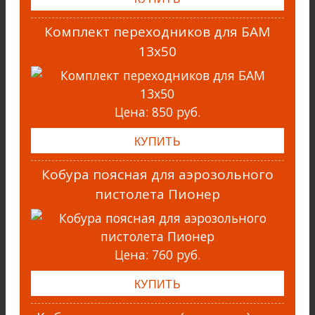
Комплект переходников для БАМ
13х50
Цена:
850 руб.
Кобура поясная для аэрозольного
пистолета Пионер
Цена:
760 руб.